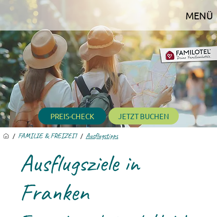
MENÜ
PREIS-CHECK
JETZT BUCHEN
/
FAMILIE & FREIZEIT
/
Ausflugstipps
Ausflugsziele in
Franken