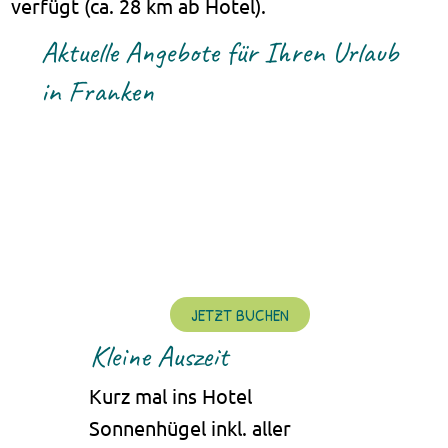
verfügt (ca. 28 km ab Hotel).
Aktuelle Angebote für Ihren Urlaub
in Franken
JETZT BUCHEN
Kleine Auszeit
So
Ur
Kurz mal ins Hotel
Sonnenhügel inkl. aller
Pro