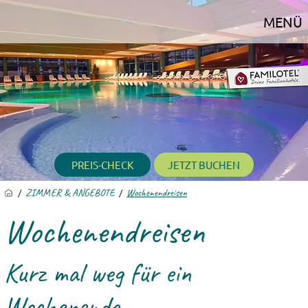
MENÜ
PREIS-CHECK
JETZT BUCHEN
/
ZIMMER & ANGEBOTE
/
Wochenendreisen
Wochenendreisen
Kurz mal weg für ein
Wochenende