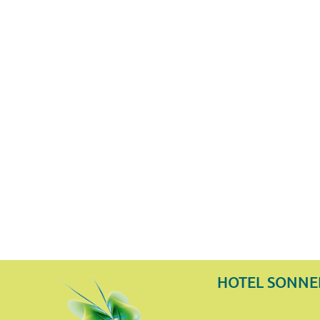
Halbpension für die
Erwachsenen
Kids-All-In für Kinder bis 15
Jahre
Café & Bar
mehr entdecken
HOTEL SONN