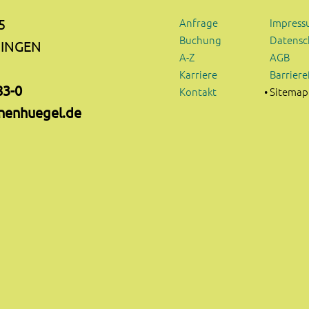
Anfrage
Impres
5
Buchung
Datensc
SINGEN
A-Z
AGB
Karriere
Barriere
83-0
Kontakt
Sitemap
nenhuegel.de